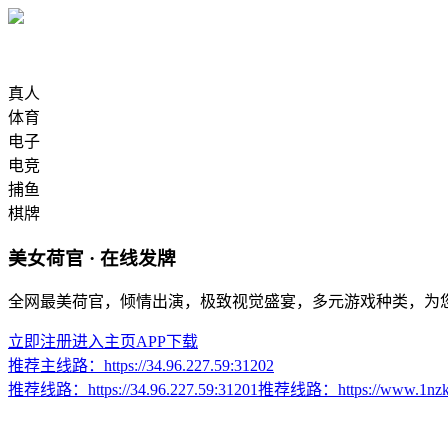
真人
体育
电子
电竞
捕鱼
棋牌
美女荷官 · 在线发牌
全网最美荷官，倾情出演，极致视觉盛宴，多元游戏种类，为
立即注册
进入主页
APP下载
推荐主线路：
https://34.96.227.59:31202
推荐线路：
https://34.96.227.59:31201
推荐线路：
https://www.1nz