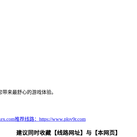
您带来最舒心的游戏体验。
kex.com
推荐线路：
https://www.plov9r.com
建议同时收藏【线路网址】与【本网页】