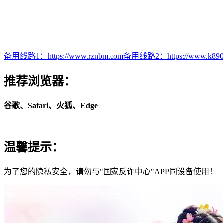
备用线路
1
：
https://www.rznbm.com
备用线路
2
：
https://www.k89
推荐浏览器：
谷歌、Safari、火狐、Edge
温馨提示：
为了您的隐私安全，请勿与"国家反诈中心"APP同设备使用！