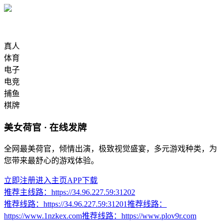
真人
体育
电子
电竞
捕鱼
棋牌
美女荷官 · 在线发牌
全网最美荷官，倾情出演，极致视觉盛宴，多元游戏种类，为
您带来最舒心的游戏体验。
立即注册
进入主页
APP下载
推荐主线路：
https://34.96.227.59:31202
推荐线路：
https://34.96.227.59:31201
推荐线路：
https://www.1nzkex.com
推荐线路：
https://www.plov9r.com