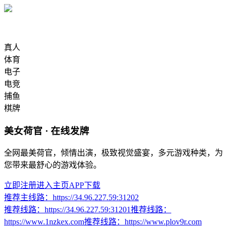
真人
体育
电子
电竞
捕鱼
棋牌
美女荷官 · 在线发牌
全网最美荷官，倾情出演，极致视觉盛宴，多元游戏种类，为
您带来最舒心的游戏体验。
立即注册
进入主页
APP下载
推荐主线路：
https://34.96.227.59:31202
推荐线路：
https://34.96.227.59:31201
推荐线路：
https://www.1nzkex.com
推荐线路：
https://www.plov9r.com